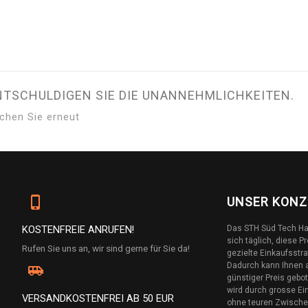
NTSCHULDIGEN SIE DIE UNANNEHMLICHKEITEN.
chen Sie erneut
phone_iphone
UNSER KONZ
KOSTENFREIE ANRUFEN!
Das STH Süd Tech H
sich täglich, diese 
Rufen Sie uns an, wir sind gerne für Sie da!
gezielte Einkaufsstr
Dadurch kann Ihnen a
airport_shuttle
günstiger Preis gebo
wird durch grosse E
VERSANDKOSTENFREI AB 50 EUR
ohne teuren Zwischen