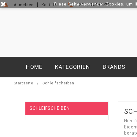
|
Diese Seite verwendet Cookies, um I

phone
Anmelden
Kontakt
0221 / 16990270
HOME
KATEGORIEN
BRANDS
Startseite
Schleifscheiben
SCHLEIFSCHEIBEN
SCH
Hier 
Eigen
berat