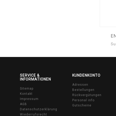
E
Su
SERVICE &
KUNDENKONTO
INFORMATIONEN
Adressen
Sitemap
Bestellungen
Kontakt
Rückvergütungen
Impressum
Personal info
AGB
Gutscheine
Datenschutzerklärung
Wiederrufsrecht