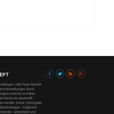
EPT
andelsges. mbH Team bemüht
Preisschwankungen durch
ategien minimal zu halten.
ls Kunde ein dauerhaft
ten werden. Diese Zielvorgabe
inkaufsmengen - möglichst
handel - unterstützt und