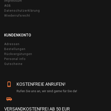
Impressum
AGB
Datenschutzerklärung
Wiederrufsrecht
KUNDENKONTO
Adressen
Bestellungen
Rückvergütungen
Personal info
Gutscheine
phone_iphone
KOSTENFREIE ANRUFEN!
Rufen Sie uns an, wir sind gerne für Sie da!
airport_shuttle
VERSANDKOSTENFREI AB 50 EUR