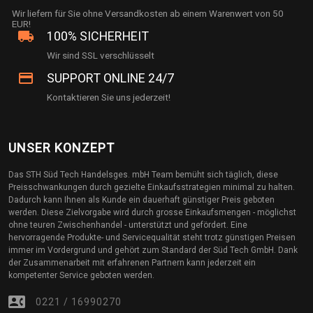
Wir liefern für Sie ohne Versandkosten ab einem Warenwert von 50
EUR!
local_shipping
100% SICHERHEIT
Wir sind SSL verschlüsselt
credit_card
SUPPORT ONLINE 24/7
Kontaktieren Sie uns jederzeit!
UNSER KONZEPT
Das STH Süd Tech Handelsges. mbH Team bemüht sich täglich, diese
Preisschwankungen durch gezielte Einkaufsstrategien minimal zu halten.
Dadurch kann Ihnen als Kunde ein dauerhaft günstiger Preis geboten
werden. Diese Zielvorgabe wird durch grosse Einkaufsmengen - möglichst
ohne teuren Zwischenhandel - unterstützt und gefördert. Eine
hervorragende Produkte- und Servicequalität steht trotz günstigen Preisen
immer im Vordergrund und gehört zum Standard der Süd Tech GmbH. Dank
der Zusammenarbeit mit erfahrenen Partnern kann jederzeit ein
kompetenter Service geboten werden.
contact_phone
0221 / 16990270