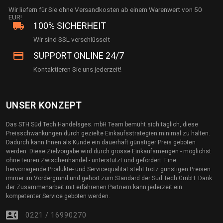
Wir liefern für Sie ohne Versandkosten ab einem Warenwert von 50
EUR!
local_shipping
100% SICHERHEIT
Wir sind SSL verschlüsselt
credit_card
SUPPORT ONLINE 24/7
Kontaktieren Sie uns jederzeit!
UNSER KONZEPT
Das STH Süd Tech Handelsges. mbH Team bemüht sich täglich, diese
Preisschwankungen durch gezielte Einkaufsstrategien minimal zu halten.
Dadurch kann Ihnen als Kunde ein dauerhaft günstiger Preis geboten
werden. Diese Zielvorgabe wird durch grosse Einkaufsmengen - möglichst
ohne teuren Zwischenhandel - unterstützt und gefördert. Eine
hervorragende Produkte- und Servicequalität steht trotz günstigen Preisen
immer im Vordergrund und gehört zum Standard der Süd Tech GmbH. Dank
der Zusammenarbeit mit erfahrenen Partnern kann jederzeit ein
kompetenter Service geboten werden.
contact_phone
0221 / 16990270