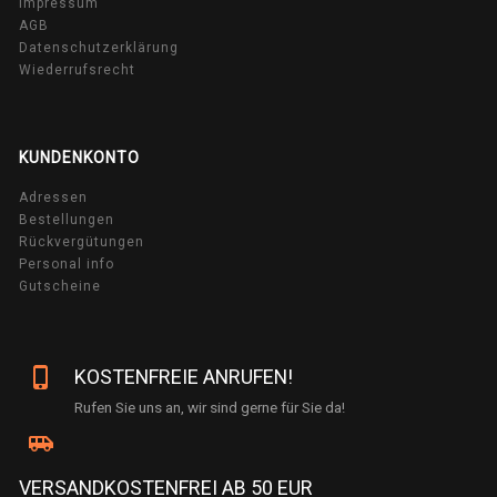
Impressum
AGB
Datenschutzerklärung
Wiederrufsrecht
KUNDENKONTO
Adressen
Bestellungen
Rückvergütungen
Personal info
Gutscheine
phone_iphone
KOSTENFREIE ANRUFEN!
Rufen Sie uns an, wir sind gerne für Sie da!
airport_shuttle
VERSANDKOSTENFREI AB 50 EUR