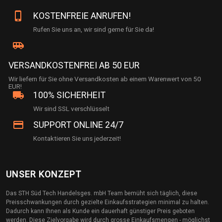
phone_iphone
KOSTENFREIE ANRUFEN!
Rufen Sie uns an, wir sind gerne für Sie da!
airport_shuttle
VERSANDKOSTENFREI AB 50 EUR
Wir liefern für Sie ohne Versandkosten ab einem Warenwert von 50
EUR!
local_shipping
100% SICHERHEIT
Wir sind SSL verschlüsselt
credit_card
SUPPORT ONLINE 24/7
Kontaktieren Sie uns jederzeit!
UNSER KONZEPT
Das STH Süd Tech Handelsges. mbH Team bemüht sich täglich, diese
Preisschwankungen durch gezielte Einkaufsstrategien minimal zu halten.
Dadurch kann Ihnen als Kunde ein dauerhaft günstiger Preis geboten
werden. Diese Zielvorgabe wird durch grosse Einkaufsmengen - möglichst