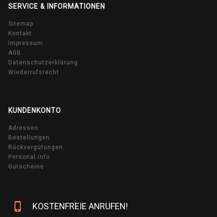
SERVICE & INFORMATIONEN
Sitemap
Kontakt
Impressum
AGB
Datenschutzerklärung
Wiederrufsrecht
KUNDENKONTO
Adressen
Bestellungen
Rückvergütungen
Personal info
Gutscheine
phone_iphone
KOSTENFREIE ANRUFEN!