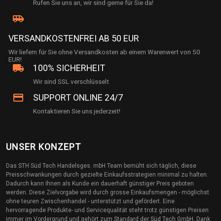
Rufen Sie uns an, wir sind gerne für Sie da!
airport_shuttle
VERSANDKOSTENFREI AB 50 EUR
Wir liefern für Sie ohne Versandkosten ab einem Warenwert von 50
EUR!
local_shipping
100% SICHERHEIT
Wir sind SSL verschlüsselt
credit_card
SUPPORT ONLINE 24/7
Kontaktieren Sie uns jederzeit!
UNSER KONZEPT
Das STH Süd Tech Handelsges. mbH Team bemüht sich täglich, diese
Preisschwankungen durch gezielte Einkaufsstrategien minimal zu halten.
Dadurch kann Ihnen als Kunde ein dauerhaft günstiger Preis geboten
werden. Diese Zielvorgabe wird durch grosse Einkaufsmengen - möglichst
ohne teuren Zwischenhandel - unterstützt und gefördert. Eine
hervorragende Produkte- und Servicequalität steht trotz günstigen Preisen
immer im Vordergrund und gehört zum Standard der Süd Tech GmbH. Dank